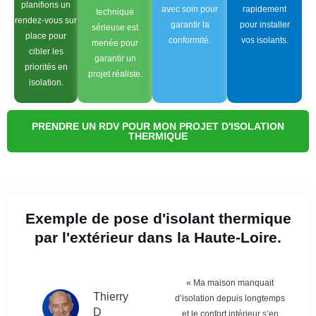
planifions un
avec soin pour
rapidement
technique
rendez-vous sur
garantir la
pour installer
sérieuse est
place pour
conformité.
vos isolants.
menée pour
cibler les
garantir un
priorités en
projet réaliste.
isolation.
PRENDRE UN RDV POUR MON PROJET D'ISOLATION
THERMIQUE
Exemple de pose d'isolant thermique
par l'extérieur dans la Haute-Loire.
« Ma maison manquait
Thierry
d’isolation depuis longtemps
D
et le confort intérieur s’en