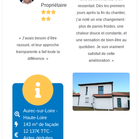
Propriétaire
ressentait. Dès les premiers
jours après la fin du chantier,
j’ai noté un vrai changement :
plus de parois froides, une
chaleur douce et constante, et
« J’avais besoin d’être
une sensation de bien-être au
rassuré, et leur approche
quotidien. Je suis vraiment
transparente a fait toute la
satisfait de cette
différence. »
amélioration. »
Aurec-sur-Loire -
Haute-Loire
143 m² de façade
12 137€ TTC -
Aides déduites