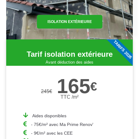
ISOLATION EXTÉRIEURE
TARIFS 2026
Tarif isolation extérieure
Avant déduction des aides
165
€
245
€
TTC /m²
Aides disponibles
- 75€/m² avec Ma Prime Renov'
- 9€/m² avec les CEE