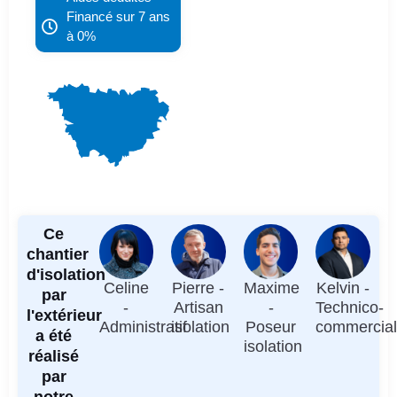
Financé sur 7 ans
à 0%
Ce
chantier
d'isolation
Celine
Pierre -
Maxime
Kelvin -
par
-
Artisan
-
Technico-
l'extérieur
Administratif
isolation
Poseur
commercia
a été
isolation
réalisé
par