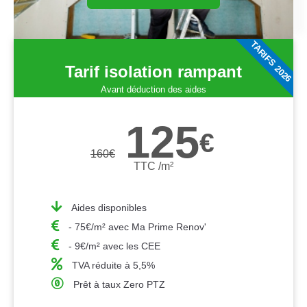
TARIFS 2026
Tarif isolation rampant
Avant déduction des aides
125
€
160
€
TTC /m²
Aides disponibles
- 75€/m² avec Ma Prime Renov'
- 9€/m² avec les CEE
TVA réduite à 5,5%
Prêt à taux Zero PTZ