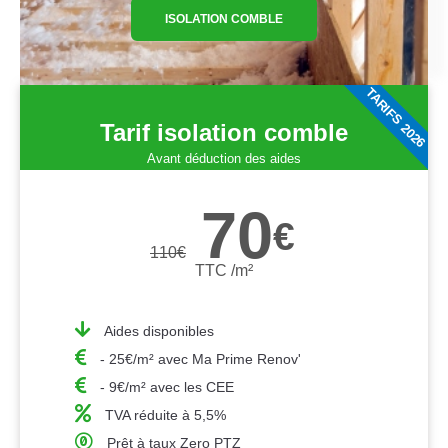
ISOLATION COMBLE
TARIFS 2026
Tarif isolation comble
Avant déduction des aides
70
€
110
€
TTC /m²
Aides disponibles
- 25€/m² avec Ma Prime Renov'
- 9€/m² avec les CEE
TVA réduite à 5,5%
Prêt à taux Zero PTZ