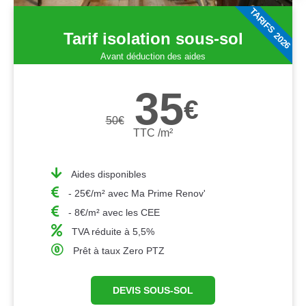
TARIFS 2026
Tarif isolation sous-sol
Avant déduction des aides
35
€
50
€
TTC /m²
Aides disponibles
- 25€/m² avec Ma Prime Renov'
- 8€/m² avec les CEE
TVA réduite à 5,5%
Prêt à taux Zero PTZ
DEVIS SOUS-SOL